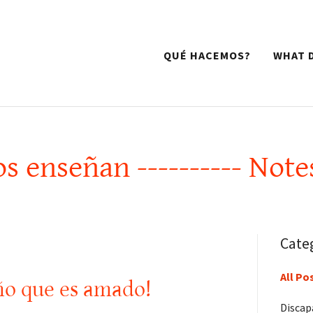
QUÉ HACEMOS?
WHAT 
s enseñan ---------- Note
Cate
All Po
iño que es amado!
Discap