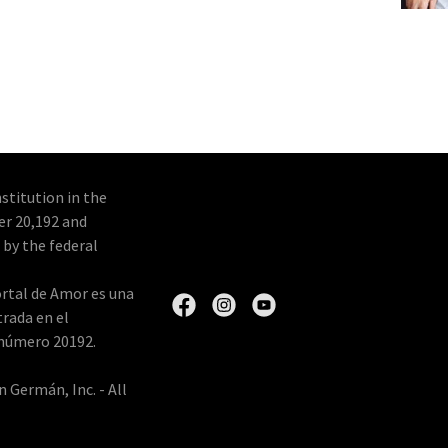
stitution in the
er 20,192 and
 by the federal
rtal de Amor es una
trada en el
 número 20192.
 Germán, Inc. - All