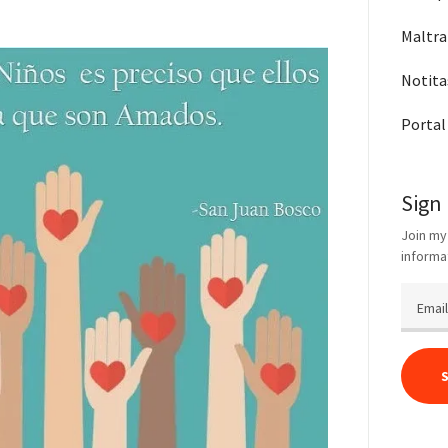
Maltra
Notita
Portal
Sign
Join my
informa