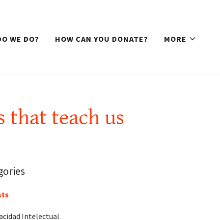
DO WE DO?
HOW CAN YOU DONATE?
MORE
s that teach us
gories
sts
acidad Intelectual