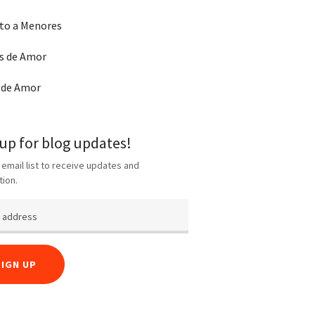
to a Menores
s de Amor
 de Amor
 up for blog updates!
 email list to receive updates and
tion.
SIGN UP